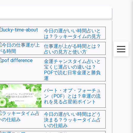
今日の運がいい時間占いと
は？ラッキータイムの見方
仕事運が上がる時間とは？
占いの見方と使い方
メニュ
金運チャンスタイム占いと
宝くじ運占いの違いは？
POFで読む日常金運と勝負
運
パート・オブ・フォーチュ
ン（POF）とは？幸運の流
れを見る占星術ポイント
今日の運がいい時間はどう
決まる？ラッキータイム占
いの仕組み