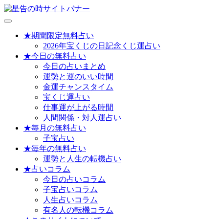
メ
ニ
★期間限定無料占い
ュ
2026年宝くじの日記念くじ運占い
ー
★今日の無料占い
を
今日の占いまとめ
開
運勢と運のいい時間
く
金運チャンスタイム
宝くじ運占い
仕事運が上がる時間
人間関係・対人運占い
★毎月の無料占い
子宝占い
★毎年の無料占い
運勢と人生の転機占い
★占いコラム
今日の占いコラム
子宝占いコラム
人生占いコラム
有名人の転機コラム