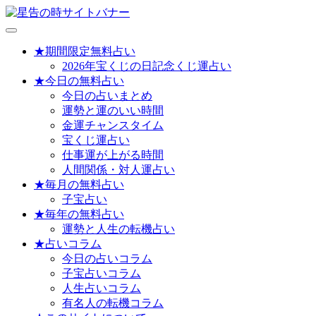
メ
ニ
★期間限定無料占い
ュ
2026年宝くじの日記念くじ運占い
ー
★今日の無料占い
を
今日の占いまとめ
開
運勢と運のいい時間
く
金運チャンスタイム
宝くじ運占い
仕事運が上がる時間
人間関係・対人運占い
★毎月の無料占い
子宝占い
★毎年の無料占い
運勢と人生の転機占い
★占いコラム
今日の占いコラム
子宝占いコラム
人生占いコラム
有名人の転機コラム