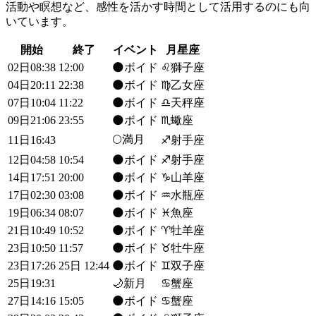
活動や瞑想など、感性を活かす時間として活用するのにも向
いています。
開始
終了
イベント
月星座
02日08:38
12:00
🌑ボイド
♌獅子座
04日20:11
22:38
🌑ボイド
♍乙女座
07日10:04
11:22
🌑ボイド
♎天秤座
09日21:06
23:55
🌑ボイド
♏蠍座
🌕満月
11日16:43
♐射手座
12日04:58
10:54
🌑ボイド
♐射手座
14日17:51
20:00
🌑ボイド
♑山羊座
17日02:30
03:08
🌑ボイド
♒水瓶座
19日06:34
08:07
🌑ボイド
♓魚座
21日10:49
10:52
🌑ボイド
♈牡羊座
23日10:50
11:57
🌑ボイド
♉牡牛座
23日17:26
25日 12:44
🌑ボイド
♊双子座
25日19:31
🌙新月
♋蟹座
27日14:16
15:05
🌑ボイド
♋蟹座