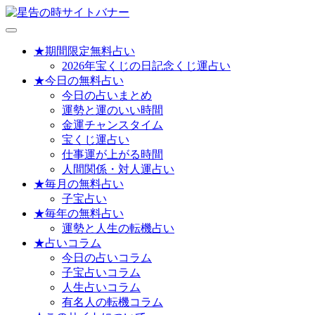
メ
ニ
★期間限定無料占い
ュ
2026年宝くじの日記念くじ運占い
ー
★今日の無料占い
を
今日の占いまとめ
開
運勢と運のいい時間
く
金運チャンスタイム
宝くじ運占い
仕事運が上がる時間
人間関係・対人運占い
★毎月の無料占い
子宝占い
★毎年の無料占い
運勢と人生の転機占い
★占いコラム
今日の占いコラム
子宝占いコラム
人生占いコラム
有名人の転機コラム